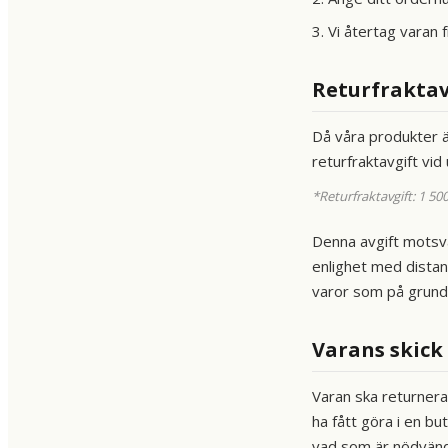
3. Vi återtag varan 
Returfraktav
Då våra produkter ä
returfraktavgift vid
*Returfraktavgift: 1 5
Denna avgift motsv
enlighet med distans
varor som på grund 
Varans skick
Varan ska returnera
ha fått göra i en b
vad som är nödvändi