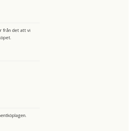
från det att vi
köpet.
umentköplagen.