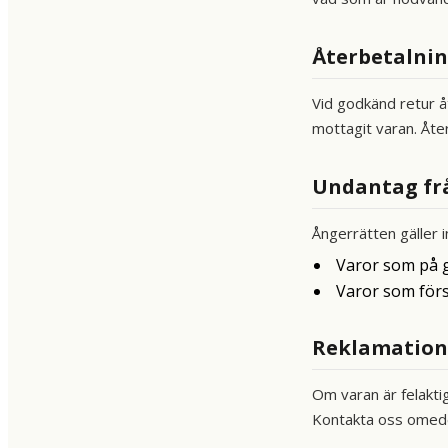
Återbetalni
Vid godkänd retur å
mottagit varan. Åt
Undantag fr
Ångerrätten gäller i
Varor som på g
Varor som förs
Reklamation
Om varan är felakti
Kontakta oss omede