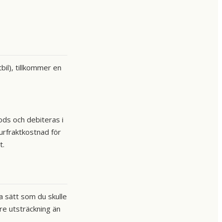
il), tillkommer en
ds och debiteras i
turfraktkostnad för
t.
a sätt som du skulle
re utsträckning än