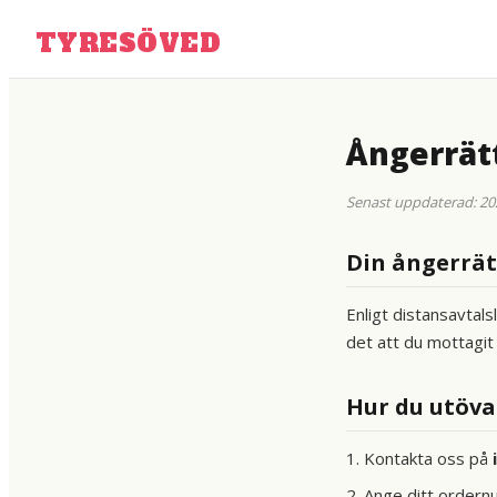
TYRESÖVED
Ångerrätt
Senast uppdaterad: 20
Din ångerrät
Enligt distansavtal
det att du mottagit
Hur du utöva
1. Kontakta oss på
2. Ange ditt ordern