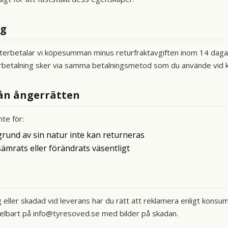
ng
terbetalar vi köpesumman minus returfraktavgiften inom 14 dagar 
erbetalning sker via samma betalningsmetod som du använde vid 
ån ångerrätten
nte för:
rund av sin natur inte kan returneras
ämrats eller förändrats väsentligt
g eller skadad vid leverans har du rätt att reklamera enligt kons
lbart på info@tyresoved.se med bilder på skadan.