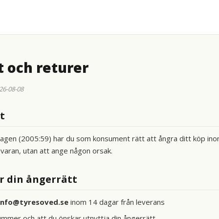
 och returer
26-08-08
t
slagen (2005:59) har du som konsument rätt att ångra ditt köp in
 varan, utan att ange någon orsak.
r din ångerrätt
info@tyresoved.se
inom 14 dagar från leverans
ummer och att du önskar utnyttja din ångerrätt