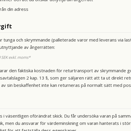
från din adress
gift
r tunga och skrymmande (palleterade varor med leverans via lastb
 utnyttjande av ångerrätten:
00 SEK exkl. moms*
arar den faktiska kostnaden för returtransport av skrymmande go
avtalslagen 2 kap. 13 §, som ger säljaren rätt att ta ut direkt re
av sin beskaffenhet inte kan returneras på normalt sätt med pos
s i väsentligen oförändrat skick. Du får undersöka varan på samm
utik, men du ansvarar för värdeminskning om varan hanterats i stör
gt för att fastställa dess egenskaper.